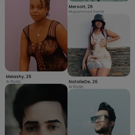
MersoH
,
26
Muḩammad Samīr
Meiashy
,
26
NatalieDe
,
26
Ar Riyāḑ
Ar Riyāḑ