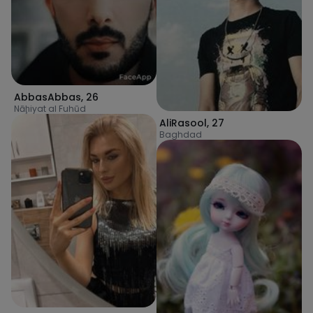
AbbasAbbas
,
26
Nāḩiyat al Fuhūd
AliRasool
,
27
Baghdad