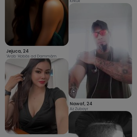
Kirkuk
Jejuca
,
24
‘Arab ‘Abbās ad Dammām
Nawaf
,
24
Az Zubayr