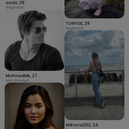
soule
,
29
Baghdad
TONYGE
,
29
Baghdad
MohmedMk
,
27
Abū Ghurayb
Wiktoria252
,
24