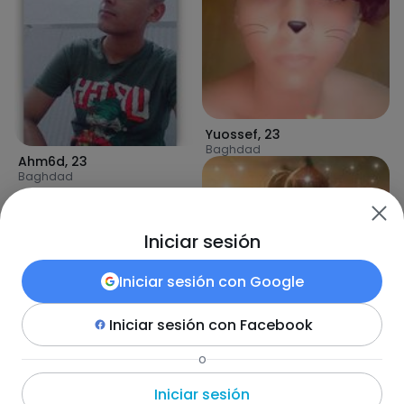
Yuossef
,
23
Baghdad
Ahm6d
,
23
Baghdad
Iniciar sesión
Iniciar sesión con
Google
Iniciar sesión con
Facebook
FufiFufi
,
23
o
Baghdad
Iniciar sesión