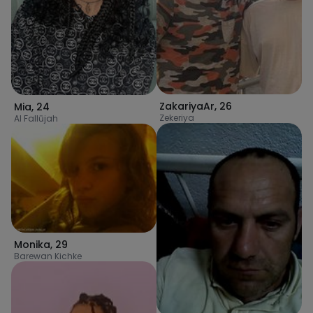
ZakariyaAr
,
26
Mia
,
24
Zekeriya
Al Fallūjah
Monika
,
29
Barewan Kichke