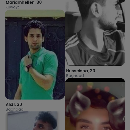
Mariamhellen
,
30
Kuwayt
Husseinha
,
30
Baghdad
Ali31
,
30
Baghdad