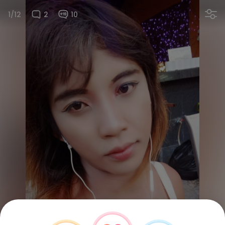
1/12
2
10