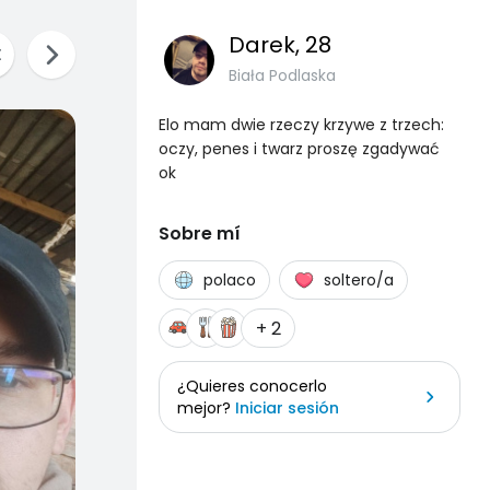
Darek
, 28
Biała Podlaska
Elo mam dwie rzeczy krzywe z trzech:
oczy, penes i twarz proszę zgadywać
ok
Sobre mí
polaco
soltero/a
+ 2
¿Quieres conocerlo
mejor?
Iniciar sesión