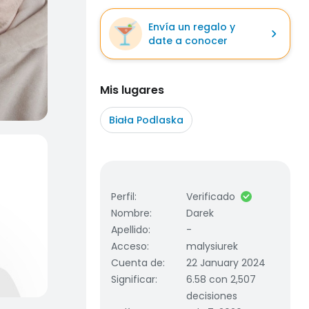
Envía un regalo y
date a conocer
Mis lugares
Biała Podlaska
Perfil
:
Verificado
Nombre
:
Darek
Apellido
:
-
Acceso
:
malysiurek
Cuenta de
:
22 January 2024
Significar
:
6.58 con 2,507
decisiones