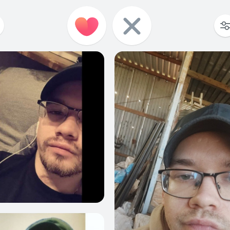
0
0
0
3