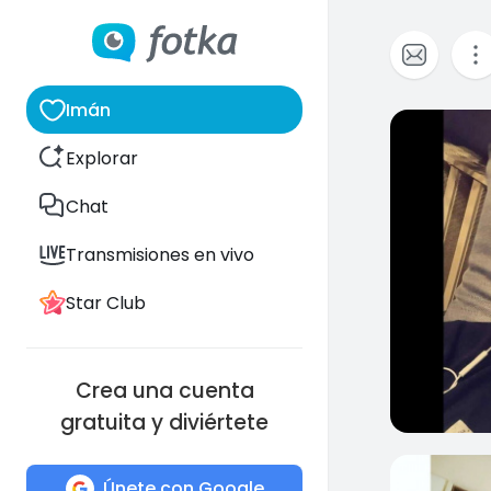
Imán
0
Explorar
Chat
Transmisiones en vivo
Star Club
Crea una cuenta
gratuita y diviértete
0
Únete con Google