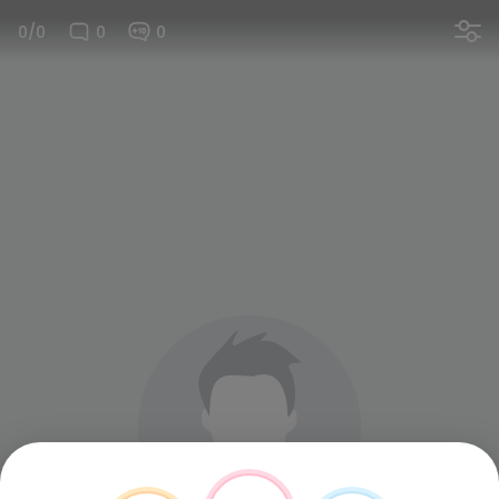
0/0
0
0