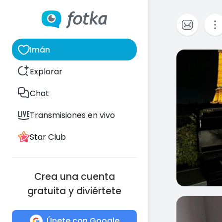
Imán
0
Explorar
Chat
Transmisiones en vivo
Star Club
Crea una cuenta
gratuita y diviértete
0
Únete con Google