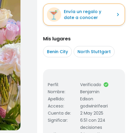
Envía un regalo y
date a conocer
Mis lugares
Benin City
North Stuttgart
Perfil
:
Verificado
Nombre
:
Benjamin
Apellido
:
Edison
Acceso
:
godwinirifeari
Cuenta de
:
2 May 2025
Significar
:
6.51 con 224
decisiones