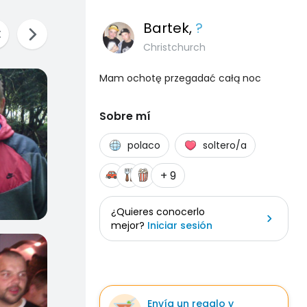
Bartek
,
?
Christchurch
Mam ochotę przegadać całą noc
Sobre mí
polaco
soltero/a
+ 9
¿Quieres conocerlo
mejor?
Iniciar sesión
Envía un regalo y