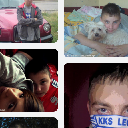
1
1
1
0
0
0