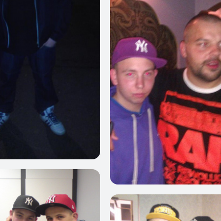
0
0
0
3
0