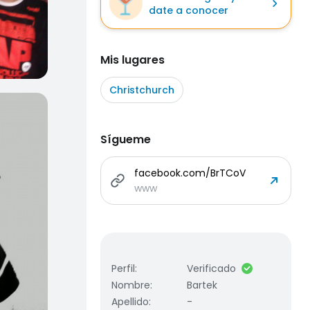
date a conocer
Mis lugares
Christchurch
Sígueme
facebook.com/BrTCoV
www
Perfil
:
Verificado
Nombre
:
Bartek
Apellido
:
-