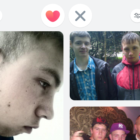
1
0
0
0
0