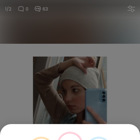
1/2
0
63