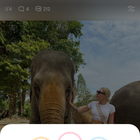
1/4
4
212