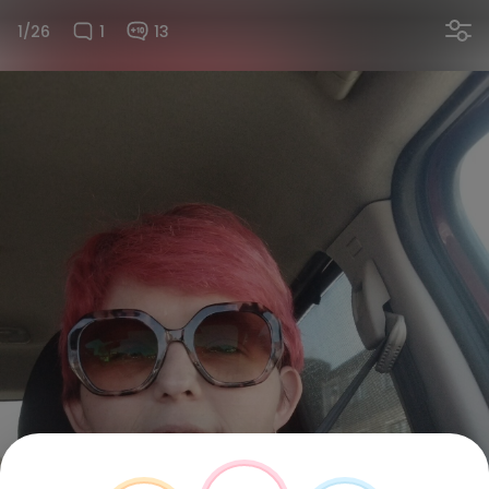
1/26
1
13